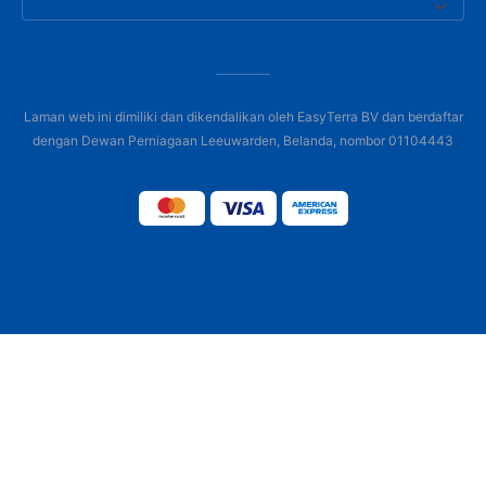
Laman web ini dimiliki dan dikendalikan oleh EasyTerra BV dan berdaftar
dengan Dewan Perniagaan Leeuwarden, Belanda, nombor 01104443