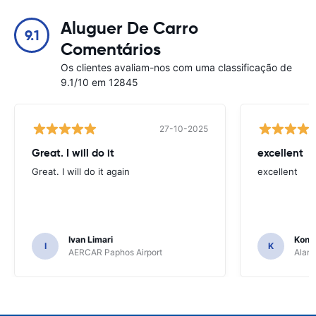
Aluguer De Carro
9.1
Comentários
Os clientes avaliam-nos com uma classificação de
9.1/10 em 12845
27-10-2025
Great. I will do it
excellent
Great. I will do it again
excellent
Ivan Limari
Kons
I
K
AERCAR Paphos Airport
Alamo