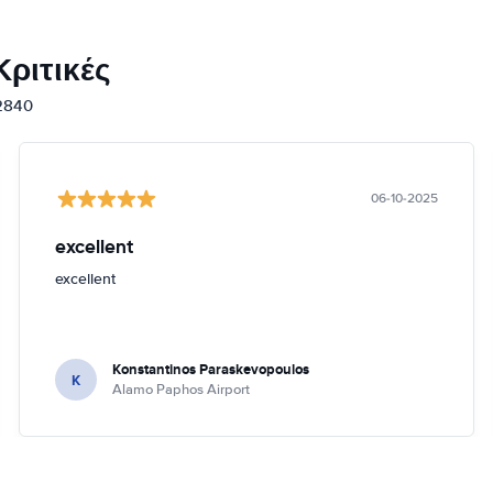
ριτικές
12840
06-10-2025
excellent
excellent
Konstantinos Paraskevopoulos
K
Alamo Paphos Airport