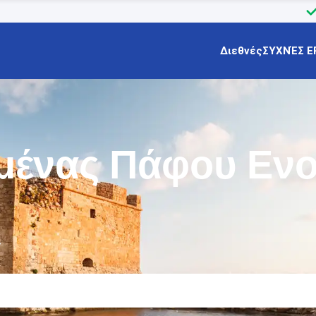
Διεθνές
ΣΥΧΝΈΣ Ε
μένας Πάφου Ενο
ς