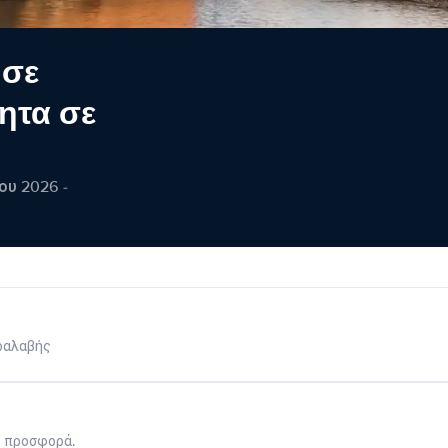
 σε
ητα σε
ου 2026 -
ραλαβής
η προσφορά.