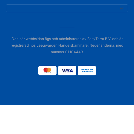
Den här webbsidan ägs och administreras av EasyTerra B.V. och är
registrerad hos Leeuwarden Handelskammare, Nederländerna, med
nummer 01104443