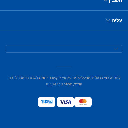
חשבון
עלינו
אתר זה הוא בבעלות ומופעל על ידי EasyTerra BV ורשום בלשכת המסחר ליוורדן,
הולנד, מספר 01104443