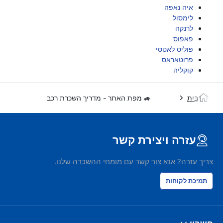
איה נאפה
לימסול
לרנקה
פאפוס
פוליס לאטסי
פרוטאראס
קוקליה
בַּיִת
🚙 מפת האתר - מדריך השכרת רכב
עזרה ויצירת קשר
צריך עזרה? אנא צור קשר עם מומחי ההשכרה שלנו.
תמיכת לקוחות