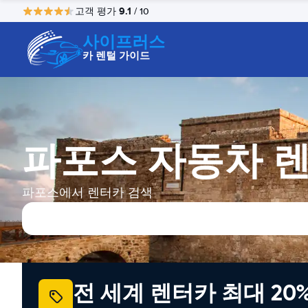
9.1
고객 평가
/ 10
사이프러스
카 렌털 가이드
파포스 자동차 
파포스에서 렌터카 검색
전 세계 렌터카 최대 20