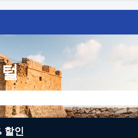
렌털
% 할인