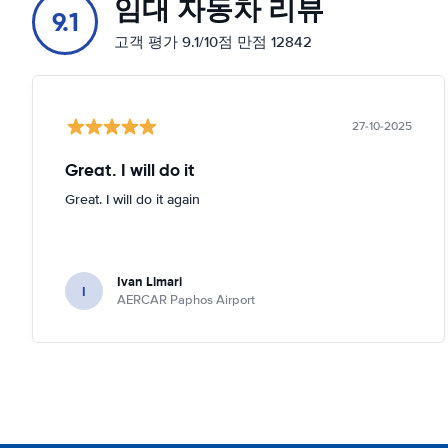
임대 자동차 리뷰
9.1
고객 평가 9.1/10점 만점 12842
27-10-2025
Great. I will do it
Great. I will do it again
Ivan Limari
I
AERCAR Paphos Airport