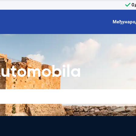
О
Међунаро
utomobila