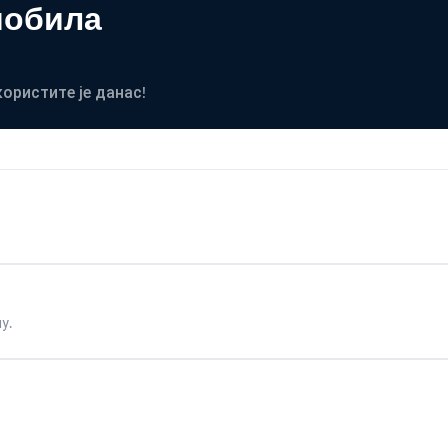
мобила
користите је данас!
у.