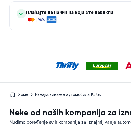
Плаћајте на начин на који сте навикли
Хоме
Изнајмљивање аутомобила Pafos
Neke od naših kompanija za iz
Nudimo poređenje svih kompanija za iznajmljivanje autom