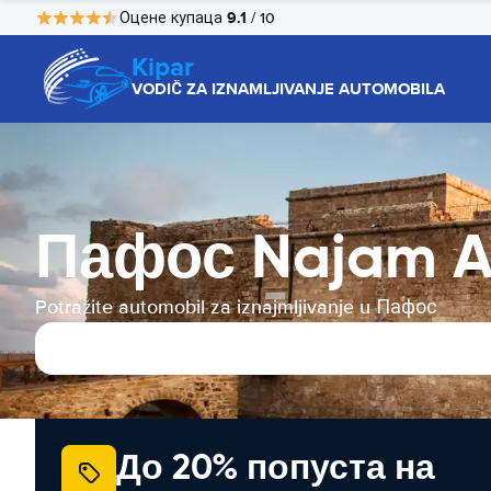
9.1
Оцене купаца
/ 10
Kipar
VODIČ ZA IZNAMLJIVANJE AUTOMOBILA
Пафос Najam A
Potražite automobil za iznajmljivanje u Пафос
До 20% попуста на