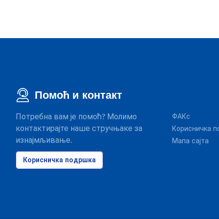
Помоћ и контакт
Потребна вам је помоћ? Молимо
ФАКс
контактирајте наше стручњаке за
Корисничка п
изнајмљивање.
Мапа сајта
Корисничка подршка