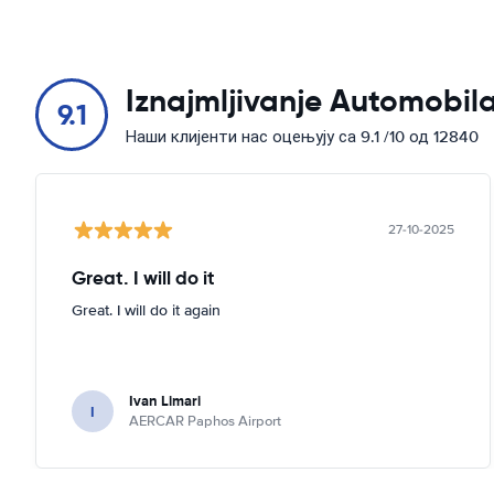
Iznajmljivanje Automobila
9.1
Наши клијенти нас оцењују са 9.1 /10 од 12840
27-10-2025
Great. I will do it
Great. I will do it again
Ivan Limari
I
AERCAR Paphos Airport