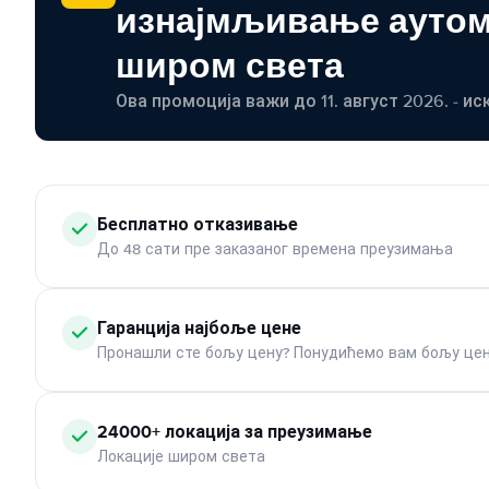
изнајмљивање ауто
широм света
Ова промоција важи до 11. август 2026. - ис
Бесплатно отказивање
До 48 сати пре заказаног времена преузимања
Гаранција најбоље цене
Пронашли сте бољу цену? Понудићемо вам бољу цен
24000+ локација за преузимање
Локације широм света