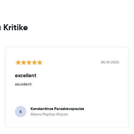
 Kritike
06-10-2025
excellent
excellent
Konstantinos Paraskevopoulos
K
Alamo Paphos Airport