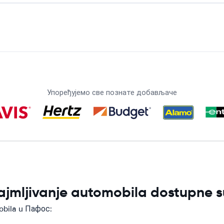
Упоређујемо све познате добављаче
najmljivanje automobila dostupne 
obila u Пафос: