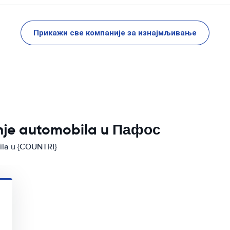
Прикажи све компаније за изнајмљивање
anje automobila u Пафос
bila u {COUNTRI}