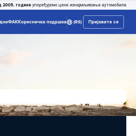
д 2005. године
упоређујемо цене изнајмљивања аутомобила
дни
ФАК
Корисничка подршка
(RS)
Пријавите се