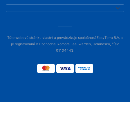
Túto webovú stránku vlastní a prevádzkuje spoločnosť EasyTerra B.V. a
je registrovaná v Obchodnej komore Leeuwarden, Holandsko, číslo
01104443.