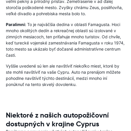
veľmi pekný a prírodný prístav. Zemetrasenie v ad ďalej
storočia poškodené mesto. Zvyšky chrámu Zeus, posilňovňa,
veľké divadlo a pohrebiska mesta bolo to.
Paralimni:
To je najväčšia dedina v oblasti Famagusta. Hoci
mnoho okolitých dedín a rekreačnej oblasti sú izolované v
zimných mesiacoch, ten priťahuje mnoho turistov. Od chvíle,
keď turecké vojenské zamestnávania Famagusta v roku 1974,
toto mesto sa ukázalo byť dočasné administratívne centrum
časti.
Vyššie uvedené sú len ale navštíviť niekoľko miest, ktoré by
ste mohli navštíviť na vaše Cypru. Auto na prenájom môžete
pohodlne navštíviť týchto destinácií, medzi mnoho iní
ponúknuť na tento skvelý dovolenku.
Niektoré z našich autopožičovní
dostupných v krajine Cyprus