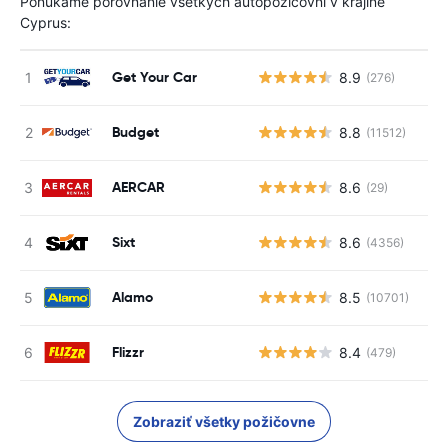
Ponúkame porovnanie všetkých autopožičovní v krajine
Cyprus:
Get Your Car
8.9
(276)
Budget
8.8
(11512)
AERCAR
8.6
(29)
Sixt
8.6
(4356)
Alamo
8.5
(10701)
Flizzr
8.4
(479)
Zobraziť všetky požičovne