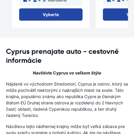
Vyberte
Vyb
Cyprus prenajate auto - cestovné
informácie
Navštívte Cyprus vo veľkom štýle
Nájdené vo východnom Stredomorí, Cyprus je ostrov, ktorý sa
môže pochváliť niektorými z najkrajších miest na svete. Táto
krajina, populárno známy ako republika Cypre je členským
štátom EÚ Druhej strane ostrova je rozdelený do 2 hlavných
častí; oblasti, riadená Cyperskou republikou, a ten druhý
riadený Turecko.
Návštevu tejto nádhernej krajiny môže byť veľká zábava pre
svoju sviežu scenérie a bohatú kultúru. Ak ste na návšteve