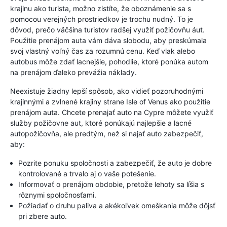
krajinu ako turista, možno zistíte, že oboznámenie sa s
pomocou verejných prostriedkov je trochu nudný. To je
dôvod, prečo väčšina turistov radšej využiť požičovňu áut.
Použitie prenájom auta vám dáva slobodu, aby preskúmala
svoj vlastný voľný čas za rozumnú cenu. Keď vlak alebo
autobus môže zdať lacnejšie, pohodlie, ktoré ponúka autom
na prenájom ďaleko prevážia náklady.
Neexistuje žiadny lepší spôsob, ako vidieť pozoruhodnými
krajinnými a zvlnené krajiny strane Isle of Venus ako použitie
prenájom auta. Chcete prenajať auto na Cypre môžete využiť
služby požičovne aut, ktoré ponúkajú najlepšie a lacné
autopožičovňa, ale predtým, než si najať auto zabezpečiť,
aby:
Pozrite ponuku spoločnosti a zabezpečiť, že auto je dobre
kontrolované a trvalo aj o vaše potešenie.
Informovať o prenájom obdobie, pretože lehoty sa líšia s
rôznymi spoločnosťami.
Požiadať o druhu paliva a akékoľvek omeškania môže dôjsť
pri zbere auto.