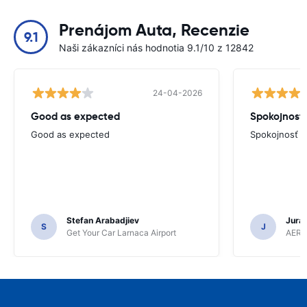
Prenájom Auta, Recenzie
9.1
Naši zákazníci nás hodnotia 9.1/10 z 12842
24-04-2026
Good as expected
Spokojnosť
Good as expected
Spokojnosť
Stefan Arabadjiev
Juraj
S
J
Get Your Car Larnaca Airport
AERC