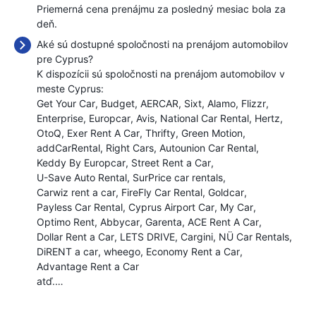
Priemerná cena prenájmu za posledný mesiac bola
za
deň.
Aké sú dostupné spoločnosti na prenájom automobilov
pre Cyprus?
K dispozícii sú spoločnosti na prenájom automobilov v
meste Cyprus:
Get Your Car
Budget
AERCAR
Sixt
Alamo
Flizzr
Enterprise
Europcar
Avis
National Car Rental
Hertz
OtoQ
Exer Rent A Car
Thrifty
Green Motion
addCarRental
Right Cars
Autounion Car Rental
Keddy By Europcar
Street Rent a Car
U-Save Auto Rental
SurPrice car rentals
Carwiz rent a car
FireFly Car Rental
Goldcar
Payless Car Rental
Cyprus Airport Car
My Car
Optimo Rent
Abbycar
Garenta
ACE Rent A Car
Dollar Rent a Car
LETS DRIVE
Cargini
NÜ Car Rentals
DiRENT a car
wheego
Economy Rent a Car
Advantage Rent a Car
atď.…