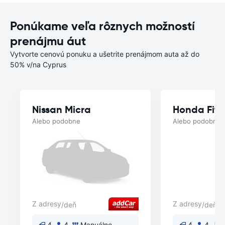
Ponúkame veľa rôznych možností
prenájmu áut
Vytvorte cenovú ponuku a ušetrite prenájmom auta až do
50% v/na Cyprus
Nissan Micra
Honda Fit
Alebo podobne
Alebo podobne
Z adresy
Z adresy
/deň
/deň
4
4
Manuálne
4
4
A