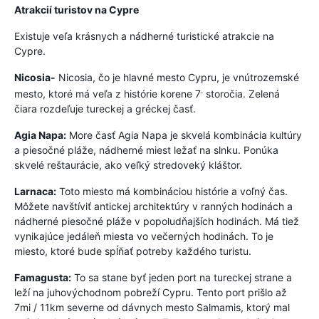
Atrakcií turistov na Cypre
Existuje veľa krásnych a nádherné turistické atrakcie na
Cypre.
Nicosia-
Nicosia, čo je hlavné mesto Cypru, je vnútrozemské
.
mesto, ktoré má veľa z histórie korene 7
storočia. Zelená
čiara rozdeľuje tureckej a gréckej časť.
Agia Napa:
More časť Agia Napa je skvelá kombinácia kultúry
a piesočné pláže, nádherné miest ležať na slnku. Ponúka
skvelé reštaurácie, ako veľký stredoveký kláštor.
Larnaca:
Toto miesto má kombináciou histórie a voľný čas.
Môžete navštíviť antickej architektúry v ranných hodinách a
nádherné piesočné pláže v popoludňajších hodinách. Má tiež
vynikajúce jedáleň miesta vo večerných hodinách. To je
miesto, ktoré bude spĺňať potreby každého turistu.
Famagusta:
To sa stane byť jeden port na tureckej strane a
leží na juhovýchodnom pobreží Cypru. Tento port prišlo až
7mi / 11km severne od dávnych mesto Salmamis, ktorý mal