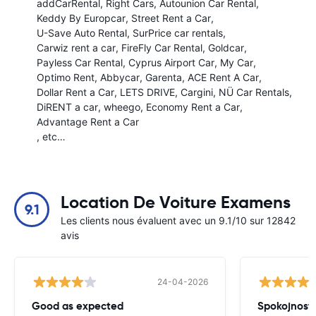
addCarRental
Right Cars
Autounion Car Rental
Keddy By Europcar
Street Rent a Car
U-Save Auto Rental
SurPrice car rentals
Carwiz rent a car
FireFly Car Rental
Goldcar
Payless Car Rental
Cyprus Airport Car
My Car
Optimo Rent
Abbycar
Garenta
ACE Rent A Car
Dollar Rent a Car
LETS DRIVE
Cargini
NÜ Car Rentals
DiRENT a car
wheego
Economy Rent a Car
Advantage Rent a Car
, etc…
Location De Voiture Examens
9.1
Les clients nous évaluent avec un 9.1/10 sur 12842
avis
24-04-2026
Good as expected
Spokojnosť