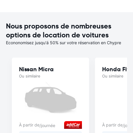
Nous proposons de nombreuses
options de location de voitures
Econonomisez jusqu'á 50% sur votre réservation en Chypre
Nissan Micra
Honda Fit
Ou similaire
Ou similaire
À partir de
À partir de
/journée
/jour