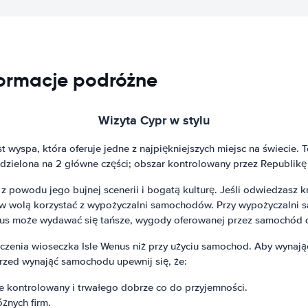
ormacje podróżne
Wizyta Cypr w stylu
wyspa, która oferuje jedne z najpiękniejszych miejsc na świecie. T
odzielona na 2 główne części; obszar kontrolowany przez Republikę 
powodu jego bujnej scenerii i bogatą kulturę. Jeśli odwiedzasz kra
ystów wolą korzystać z wypożyczalni samochodów. Przy wypożyczal
bus może wydawać się tańsze, wygody oferowanej przez samochód d
toczenia wioseczka Isle Wenus niż przy użyciu samochod. Aby wyna
przed wynająć samochodu upewnij się, że:
ze kontrolowany i trwałego dobrze co do przyjemności.
żnych firm.