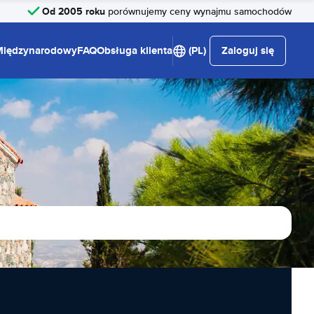
Od 2005 roku
porównujemy ceny wynajmu samochodów
Międzynarodowy
FAQ
Obsługa klienta
(PL)
Zaloguj się