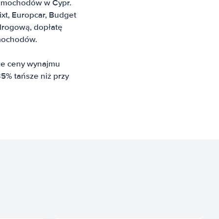
 samochodów w Cypr.
Sixt, Europcar, Budget
 drogową, dopłatę
amochodów.
sze ceny wynajmu
5% tańsze niż przy