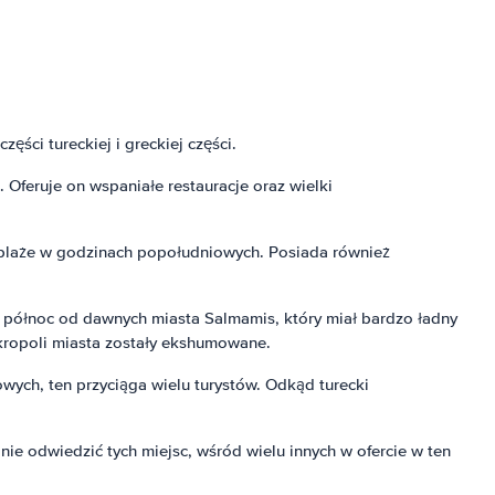
 części tureckiej i greckiej części.
 Oferuje on wspaniałe restauracje oraz wielki
e plaże w godzinach popołudniowych. Posiada również
 na północ od dawnych miasta Salmamis, który miał bardzo ładny
nekropoli miasta zostały ekshumowane.
owych, ten przyciąga wielu turystów. Odkąd turecki
e odwiedzić tych miejsc, wśród wielu innych w ofercie w ten