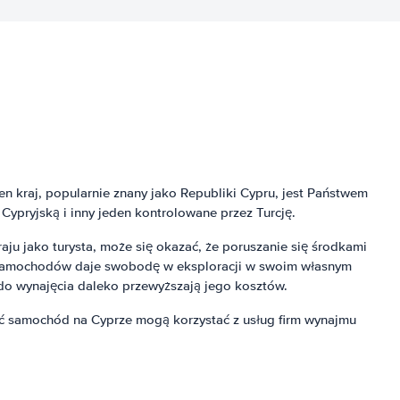
en kraj, popularnie znany jako Republiki Cypru, jest Państwem
Cypryjską i inny jeden kontrolowane przez Turcję.
ju jako turysta, może się okazać, że poruszanie się środkami
ni samochodów daje swobodę w eksploracji w swoim własnym
o wynajęcia daleko przewyższają jego kosztów.
jąć samochód na Cyprze mogą korzystać z usług firm wynajmu