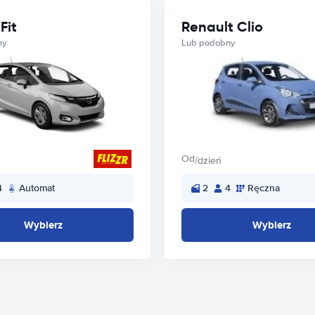
Fit
Renault Clio
ny
Lub podobny
Od
/dzień
4
Automat
2
4
Ręczna
Wybierz
Wybierz