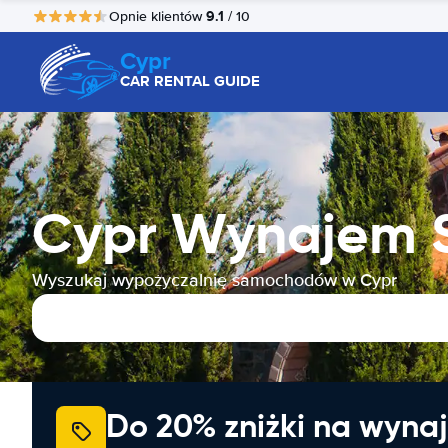
9.1
Opnie klientów
/ 10
Cypr
CAR RENTAL GUIDE
Cypr Wynajem
Wyszukaj wypożyczalnię samochodów w Cypr
Do 20% zniżki na wyna