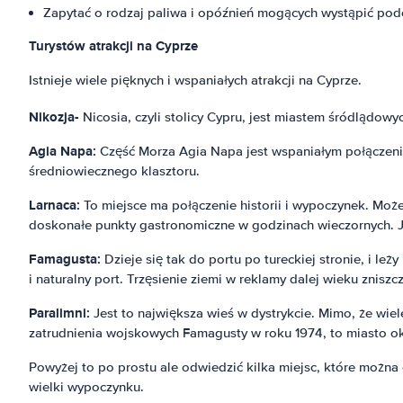
Zapytać o rodzaj paliwa i opóźnień mogących wystąpić pod
Turystów atrakcji na Cyprze
Istnieje wiele pięknych i wspaniałych atrakcji na Cyprze.
Nikozja-
Nicosia, czyli stolicy Cypru, jest miastem śródlądowy
Agia Napa:
Część Morza Agia Napa jest wspaniałym połączeniem 
średniowiecznego klasztoru.
Larnaca:
To miejsce ma połączenie historii i wypoczynek. Moż
doskonałe punkty gastronomiczne w godzinach wieczornych. Jes
Famagusta:
Dzieje się tak do portu po tureckiej stronie, i l
i naturalny port. Trzęsienie ziemi w reklamy dalej wieku znisz
Paralimni:
Jest to największa wieś w dystrykcie. Mimo, że wiel
zatrudnienia wojskowych Famagusty w roku 1974, to miasto ok
Powyżej to po prostu ale odwiedzić kilka miejsc, które możn
wielki wypoczynku.