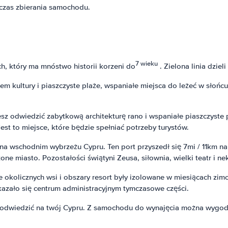
czas zbierania samochodu.
7 wieku
ch, który ma mnóstwo historii korzeni do
. Zielona linia dzieli
kultury i piaszczyste plaże, wspaniałe miejsca do leżeć w słońcu.
esz odwiedzić zabytkową architekturę rano i wspaniałe piaszczyst
t to miejsce, które będzie spełniać potrzeby turystów.
eży na wschodnim wybrzeżu Cypru. Ten port przyszedł się 7mi / 11km
czone miasto. Pozostałości świątyni Zeusa, siłownia, wielki teatr i 
e okolicznych wsi i obszary resort były izolowane w miesiącach zim
azało się centrum administracyjnym tymczasowe części.
a odwiedzić na twój Cypru. Z samochodu do wynajęcia można wygodni