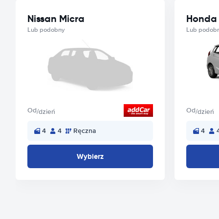
Nissan Micra
Honda 
Lub podobny
Lub podob
Od
Od
/dzień
/dzień
4
4
Ręczna
4
Wybierz