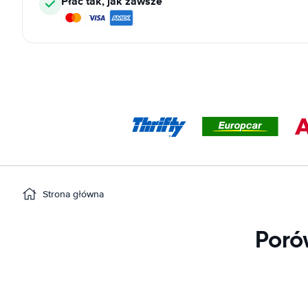
Płać tak, jak zawsze
Strona główna
Poró