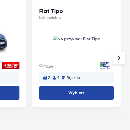
Fiat Tipo
Lub podobny
Od
/dzień
2
4
Ręczna
Wybierz