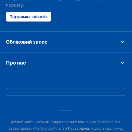
прокату.
Підтримка клієнтів
Обліковий запис
Про нас
Цей веб-сайт належить і управляється компанією EasyTerra B.V. і
зареєстрований в Торговій палаті Леувардена, Нідерланди, номер