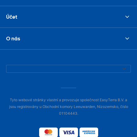
Účet
O nás
Tyto webové stránky vlastní a provozuje společnost EasyTerra B.V. a
jsou registrovány u Obchodní komory Leeuwarden, Nizozemsko, číslo
01104443.