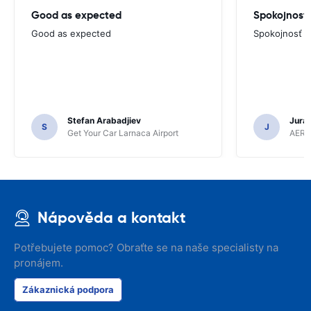
Good as expected
Spokojnosť
Good as expected
Spokojnosť
Stefan Arabadjiev
Juraj
S
J
Get Your Car Larnaca Airport
AERC
Nápověda a kontakt
Potřebujete pomoc? Obraťte se na naše specialisty na
pronájem.
Zákaznická podpora