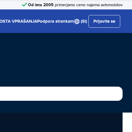
Od leta 2005
primerjamo cene najema avtomobilov
OSTA VPRAŠANJA
Podpora strankam
(SI)
Prijavite se