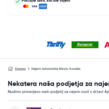
Plačajte tako, kot ste vajeni
Domov
Najem avtomobila Mestu Kouklia
Nekatera naša podjetja za najem
Nudimo primerjavo vseh podjetij za najem vozil v državi Aph