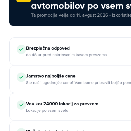
avtomobilov po vsem s
Ta promocija velja do 11. avgust 2026 - izkoristit
Brezplačna odpoved
do 48 ur pred načrtovanim časom prevzema
Jamstvo najboljše cene
Ste našli ugodnejšo ceno? Vam bomo pripravili boljšo pon
Več kot 24000 lokacij za prevzem
Lokacije po vsem svetu