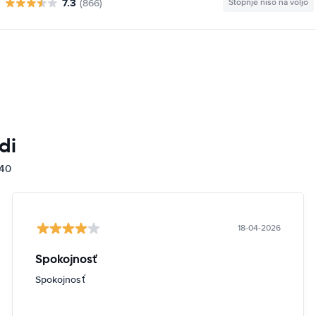
7.3
(866)
Stopnje niso na voljo
di
840
18-04-2026
Spokojnosť
Spokojnosť