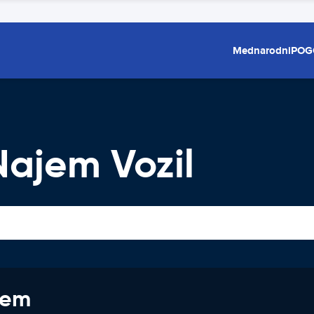
Mednarodni
POG
Najem Vozil
jem