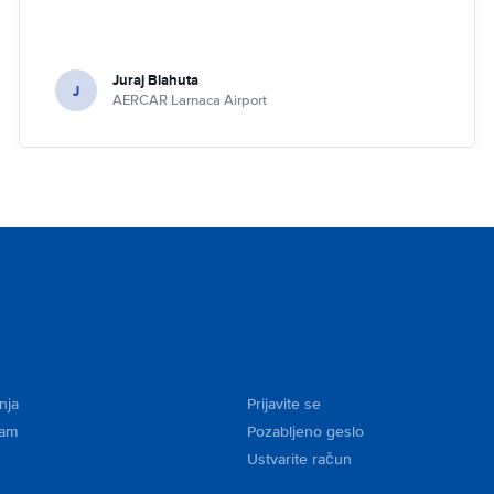
Juraj Blahuta
J
AERCAR Larnaca Airport
nja
Prijavite se
kam
Pozabljeno geslo
Ustvarite račun