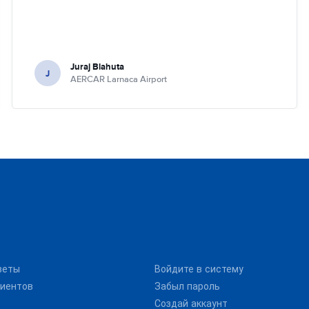
Juraj Blahuta
J
AERCAR Larnaca Airport
веты
Войдите в систему
иентов
Забыл пароль
Создай аккаунт