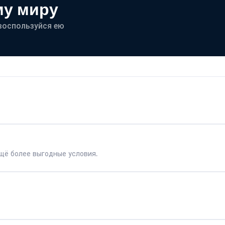
му миру
- воспользуйся ею
щё более выгодные условия.