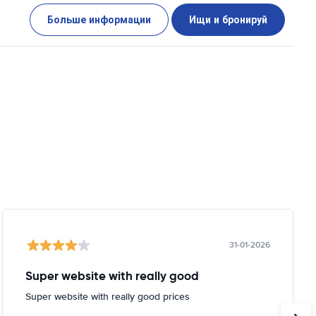
Больше информации
Ищи и бронируй
31-01-2026
Super website with really good
Super website with really good prices