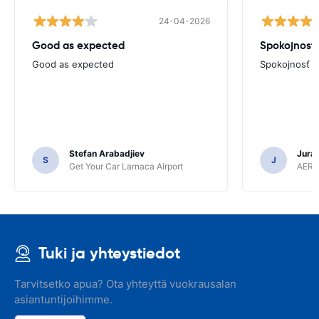
24-04-2026
Good as expected
Spokojnosť
Good as expected
Spokojnosť
Stefan Arabadjiev
Juraj
S
J
Get Your Car Larnaca Airport
AERC
Tuki ja yhteystiedot
Tarvitsetko apua? Ota yhteyttä vuokrausalan
asiantuntijoihimme.