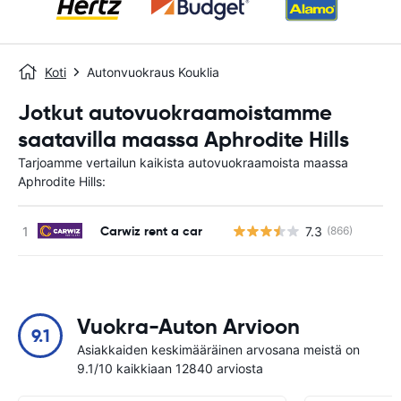
Koti
Autonvuokraus Kouklia
Jotkut autovuokraamoistamme
saatavilla maassa Aphrodite Hills
Tarjoamme vertailun kaikista autovuokraamoista maassa
Aphrodite Hills:
Carwiz rent a car
7.3
(866)
Ei
Vuokra-Auton Arvioon
9.1
Asiakkaiden keskimääräinen arvosana meistä on
9.1/10 kaikkiaan 12840 arviosta