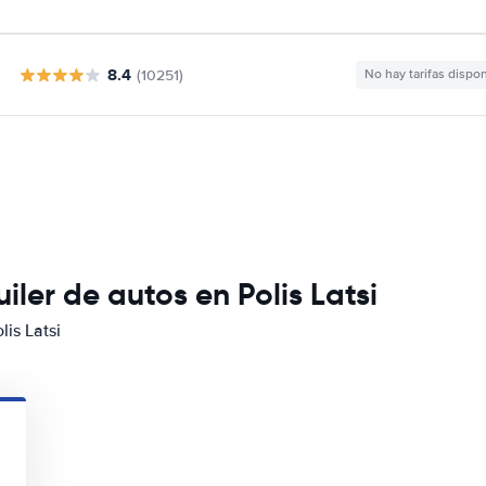
8.4
(10251)
No hay tarifas dispo
ler de autos en Polis Latsi
lis Latsi