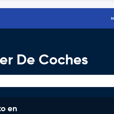
I
iler De Coches
to en