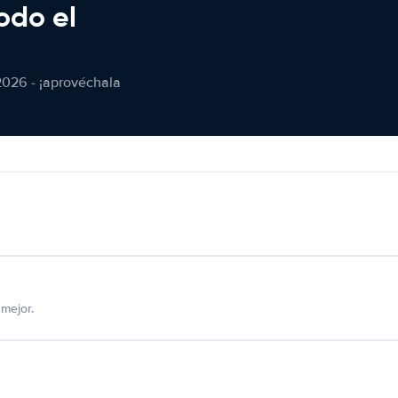
odo el
2026 - ¡aprovéchala
mejor.