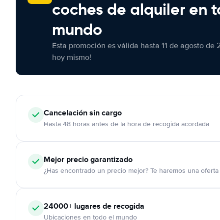
coches de alquiler en t
mundo
Esta promoción es válida hasta 11 de agosto de 
hoy mismo!
Cancelación
sin cargo
Hasta 48 horas antes de la hora de recogida acordada
Mejor precio garantizado
¿Has encontrado un precio mejor? Te haremos una oferta 
24000+
lugares de recogida
Ubicaciones en todo el mundo