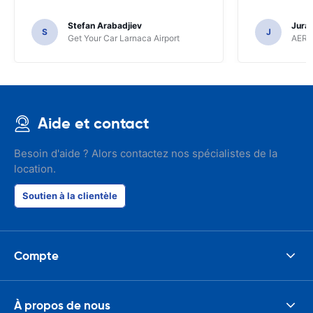
Stefan Arabadjiev
Juraj
S
J
Get Your Car Larnaca Airport
AERC
Aide et contact
Besoin d'aide ? Alors contactez nos spécialistes de la
location.
Soutien à la clientèle
Compte
À propos de nous