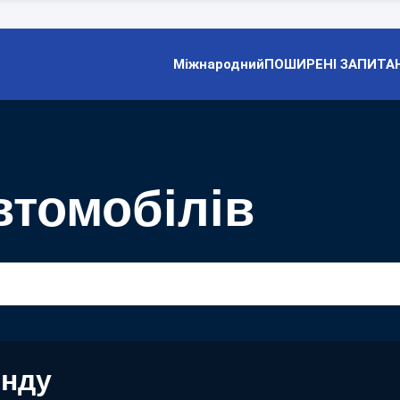
Міжнародний
ПОШИРЕНІ ЗАПИТА
втомобілів
енду