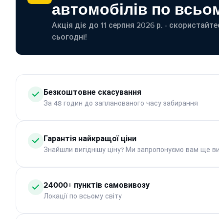
автомобілів по всьом
Акція діє до 11 серпня 2026 р. - скористайт
сьогодні!
Безкоштовне скасування
За 48 годин до запланованого часу забирання
Гарантія найкращої ціни
Знайшли вигіднішу ціну? Ми запропонуємо вам ще ви
24000+ пунктів самовивозу
Локації по всьому світу