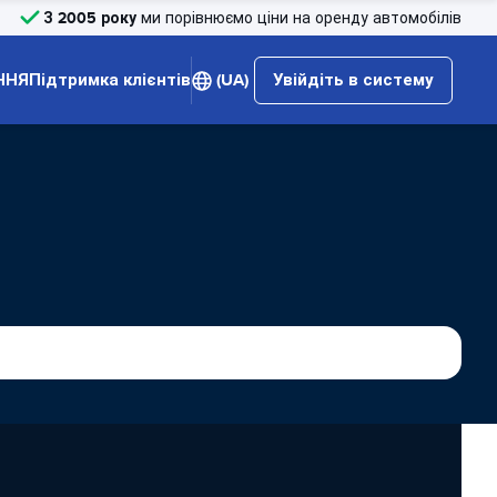
З 2005 року
ми порівнюємо ціни на оренду автомобілів
ННЯ
Підтримка клієнтів
(UA)
Увійдіть в систему