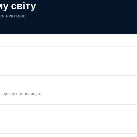
у світу
еся нею вже
гіднішу пропозицію.