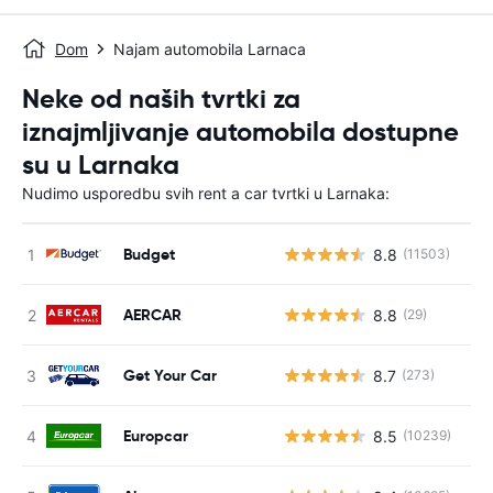
Dom
Najam automobila Larnaca
Neke od naših tvrtki za
iznajmljivanje automobila dostupne
su u Larnaka
Nudimo usporedbu svih rent a car tvrtki u Larnaka:
Budget
8.8
(11503)
AERCAR
8.8
(29)
Get Your Car
8.7
(273)
Europcar
8.5
(10239)