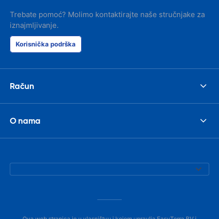
Trebate pomoć? Molimo kontaktirajte naše stručnjake za
iznajmljivanje.
Korisnička podrška
Račun
O nama
Ova web stranica je u vlasništvu i kojom upravlja EasyTerra BV i