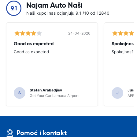
Najam Auto Naši
9.1
Naši kupci nas ocjenjuju 9.1 /10 od 12840
24-04-2026
Good as expected
Spokojnosť
Good as expected
Spokojnosť
Stefan Arabadjiev
Juraj
S
J
Get Your Car Larnaca Airport
AERC
Pomoć i kontakt