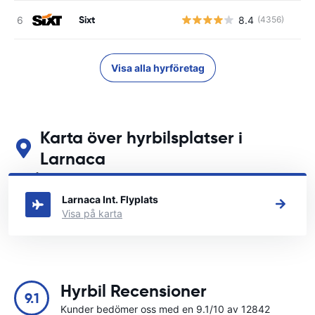
Sixt
8.4
(4356)
Visa alla hyrföretag
Karta över hyrbilsplatser i
Larnaca
Se våra huvudsakliga biluthyrningsplatser i Larnaca
Larnaca Int. Flyplats
Visa på karta
Hyrbil Recensioner
9.1
Kunder bedömer oss med en 9.1/10 av 12842