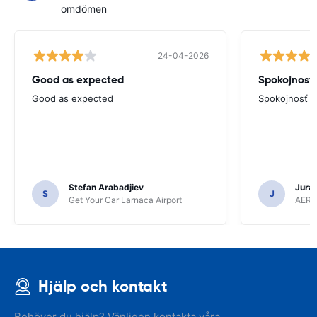
omdömen
24-04-2026
Good as expected
Spokojnosť
Good as expected
Spokojnosť
Stefan Arabadjiev
Juraj
S
J
Get Your Car Larnaca Airport
AERC
Hjälp och kontakt
Behöver du hjälp? Vänligen kontakta våra