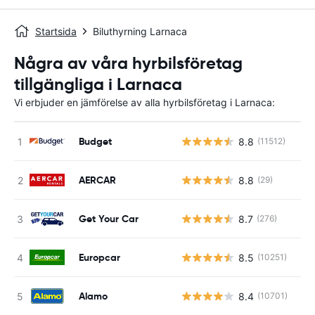
Startsida
Biluthyrning Larnaca
Några av våra hyrbilsföretag
tillgängliga i Larnaca
Vi erbjuder en jämförelse av alla hyrbilsföretag i Larnaca:
Budget
8.8
(11512)
AERCAR
8.8
(29)
Get Your Car
8.7
(276)
Europcar
8.5
(10251)
Alamo
8.4
(10701)