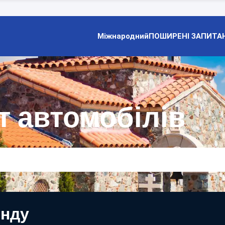
Міжнародний
ПОШИРЕНІ ЗАПИТА
т автомобілів
енду