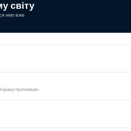
у світу
еся нею вже
гіднішу пропозицію.