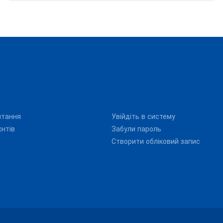
итання
Увійдіть в систему
єнтів
Забули пароль
Створити обліковий запис