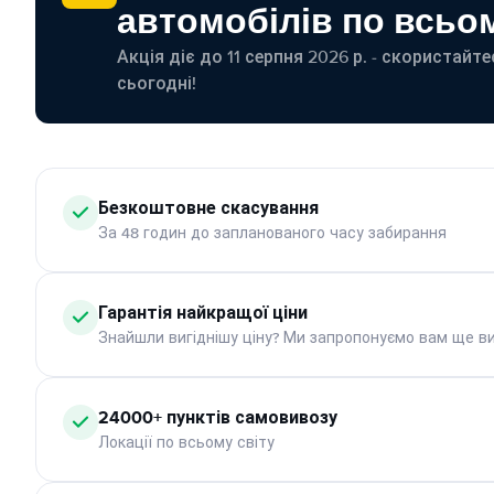
автомобілів по всьом
Акція діє до 11 серпня 2026 р. - скористайт
сьогодні!
Безкоштовне скасування
За 48 годин до запланованого часу забирання
Гарантія найкращої ціни
Знайшли вигіднішу ціну? Ми запропонуємо вам ще ви
24000+ пунктів самовивозу
Локації по всьому світу