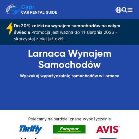
Cypr
CAR RENTAL GUIDE
Do 20% zniżki na wynajem samochodów na całym
świecie
Promocja jest ważna do 11 sierpnia 2026 -
skorzystaj z niej już dziś!
Larnaca Wynajem
Samochodów
Wyszukaj wypożyczalnię samochodów w Larnaca
Polecamy najbardziej znane wypożyczalnie