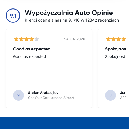
Wypożyczalnia Auto Opinie
9.1
Klienci oceniają nas na 9.1/10 w 12842 recenzjach
24-04-2026
Good as expected
Spokojnosť
Good as expected
Spokojnosť
Stefan Arabadjiev
Juraj
S
J
Get Your Car Larnaca Airport
AERC