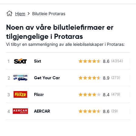
Hjem
Bilutleie Protaras
Noen av våre bilutleiefirmaer er
tilgjengelige i Protaras
Vi tilbyr en sammenligning av alle leiebilselskaper i Protaras:
Sixt
8.6
(4354)
In
Get Your Car
8.9
(273)
In
Flizzr
8.4
(479)
In
AERCAR
8.6
(29)
In