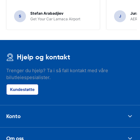
Stefan Arabadjiev
Juraj
S
J
Get Your Car Larnaca Airport
AERC
Hjelp og kontakt
Trenger du hjelp? Ta i så fall kontakt med våre
bilutleiespesialister.
Kundestøtte
Konto
Om oss