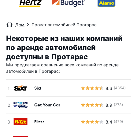
Дом
Прокат автомобилей Протарас
Некоторые из наших компаний
по аренде автомобилей
доступны в Протарас
Мы предлагаем сравнение всех компаний по аренде
автомобилей в Протарас:
Sixt
8.6
(4354)
Н
Get Your Car
8.9
(273)
Н
Flizzr
8.4
(479)
Н