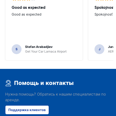
Good as expected
Spokojnosť
Good as expected
Spokojnosť
Stefan Arabadjiev
Juraj
S
J
Get Your Car Larnaca Airport
AERC
Помощь и контакты
Нужна помощь? Обратись к нашим специалистам по
аренде.
Поддержка клиентов