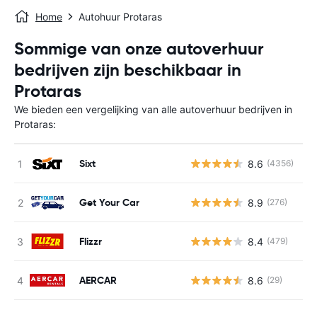
Home
Autohuur Protaras
Sommige van onze autoverhuur
bedrijven zijn beschikbaar in
Protaras
We bieden een vergelijking van alle autoverhuur bedrijven in
Protaras:
Sixt
8.6
(4356)
G
Get Your Car
8.9
(276)
G
Flizzr
8.4
(479)
G
AERCAR
8.6
(29)
G