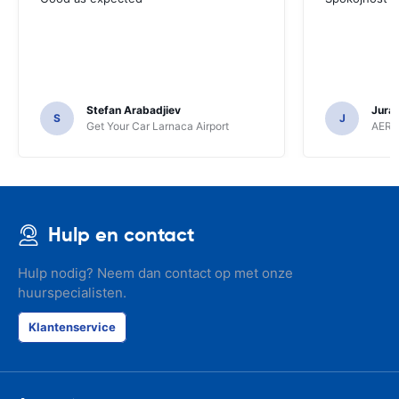
Stefan Arabadjiev
Juraj
S
J
Get Your Car Larnaca Airport
AERC
Hulp en contact
Hulp nodig? Neem dan contact op met onze
huurspecialisten.
Klantenservice