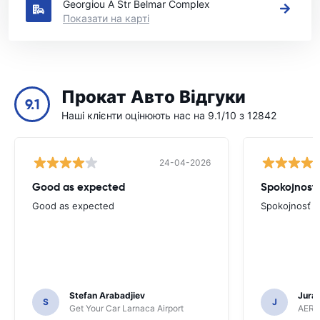
Georgiou A Str Belmar Complex
Показати на карті
Прокат Авто Відгуки
9.1
Наші клієнти оцінюють нас на 9.1/10 з 12842
24-04-2026
Good as expected
Spokojnosť
Good as expected
Spokojnosť
Stefan Arabadjiev
Juraj
S
J
Get Your Car Larnaca Airport
AERC