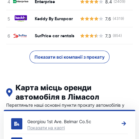
Enterprise
8.4
(2409)
Keddy By Europcar
7.6
(4319)
SurPrice car rentals
7.3
(854)
Показати всі компанії з прокату
Карта місць оренди
автомобіля в Лімасол
Перегляньте наші основні пункти прокату автомобілів у
Лімасол
Georgiou 1st Ave. Belmar Co.5c
Показати на карті