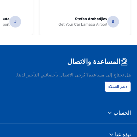
lahuta
Stefan Arabadjiev
J
S
rport
Get Your Car Larnaca Airport
المساعدة والاتصال
هل تحتاج إلى مساعدة؟ يُرجى الاتصال بأخصائيي التأجير لدينا.
دعم العملاء
الحساب
نبذة عنا