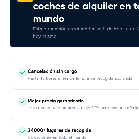
coches de alquiler en t
mundo
Esta promoción es válida hasta 11 de agosto de 
hoy mismo!
Cancelación
sin cargo
Hasta 48 horas antes de la hora de recogida acordada
Mejor precio garantizado
¿Has encontrado un precio mejor? Te haremos una oferta 
24000+
lugares de recogida
Ubicaciones en todo el mundo