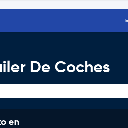
I
uiler De Coches
to en