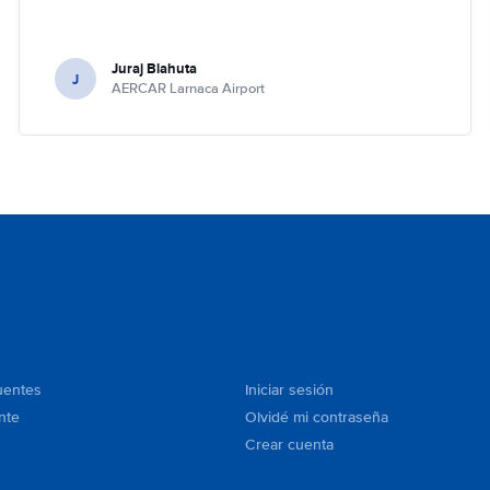
Juraj Blahuta
J
AERCAR Larnaca Airport
uentes
Iniciar sesión
nte
Olvidé mi contraseña
Crear cuenta