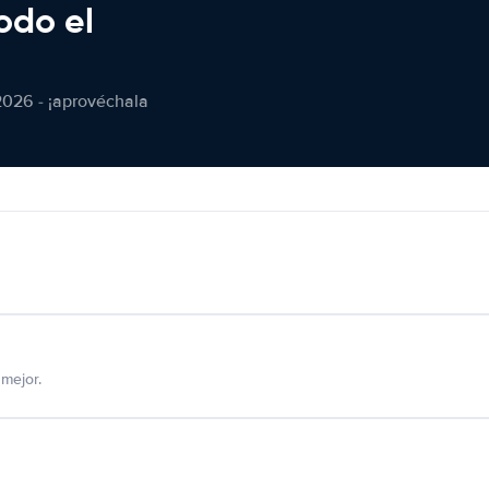
odo el
2026 - ¡aprovéchala
mejor.