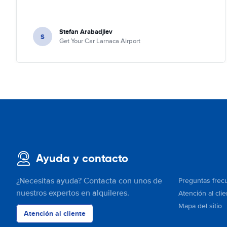
Stefan Arabadjiev
S
Get Your Car Larnaca Airport
Ayuda y contacto
¿Necesitas ayuda? Contacta con unos de
Preguntas frec
nuestros expertos en alquileres.
Atención al clie
Mapa del sitio
Atención al cliente