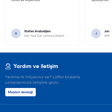
Stefan Arabadjiev
Juraj
S
J
Get Your Car Larnaca Airport
AERC
Yardım ve iletişim
Yardıma mı ihtiyacınız var? Lütfen kiralama
uzmanlarımızla iletişime geçin.
Müşteri desteği