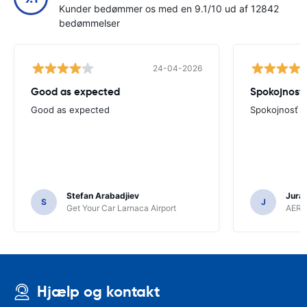
Kunder bedømmer os med en 9.1/10 ud af 12842
bedømmelser
24-04-2026
Good as expected
Spokojnosť
Good as expected
Spokojnosť
Stefan Arabadjiev
Juraj
S
J
Get Your Car Larnaca Airport
AERC
Hjælp og kontakt