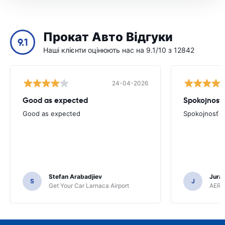
Прокат Авто Відгуки
9.1
Наші клієнти оцінюють нас на 9.1/10 з 12842
24-04-2026
Good as expected
Spokojnosť
Good as expected
Spokojnosť
Stefan Arabadjiev
Juraj
S
J
Get Your Car Larnaca Airport
AERC