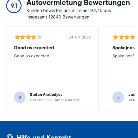
Autovermietung Bewertungen
9.1
Kunden bewerten uns mit einer 9.1/10 aus
insgesamt 12840 Bewertungen
24-04-2026
Good as expected
Spokojnosť
Good as expected
Spokojnosť
Stefan Arabadjiev
Juraj
S
J
Get Your Car Larnaca Airport
AERC
Hilfe und Kontakt