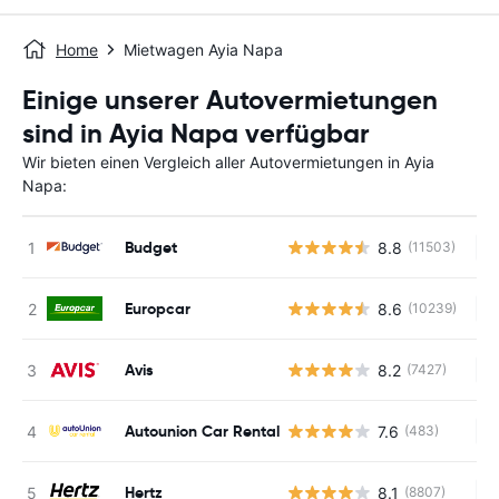
Home
Mietwagen Ayia Napa
Einige unserer Autovermietungen
sind in Ayia Napa verfügbar
Wir bieten einen Vergleich aller Autovermietungen in Ayia
Napa:
Budget
8.8
(11503)
Ke
Europcar
8.6
(10239)
Ke
Avis
8.2
(7427)
Ke
Autounion Car Rental
7.6
(483)
Ke
Hertz
8.1
(8807)
Ke