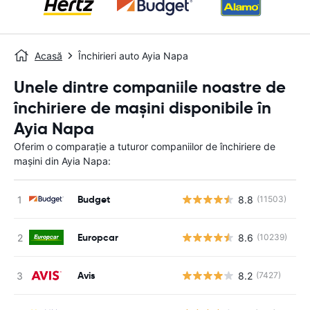
Acasă
Închirieri auto Ayia Napa
Unele dintre companiile noastre de
închiriere de mașini disponibile în
Ayia Napa
Oferim o comparație a tuturor companiilor de închiriere de
mașini din Ayia Napa:
Budget
8.8
(11503)
Nu
Europcar
8.6
(10239)
Nu
Avis
8.2
(7427)
Nu