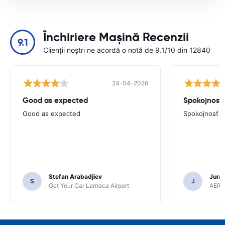
Închiriere Mașină Recenzii
9.1
Clienții noștri ne acordă o notă de 9.1/10 din 12840
24-04-2026
Good as expected
Spokojnosť
Good as expected
Spokojnosť
Stefan Arabadjiev
Juraj
S
J
Get Your Car Larnaca Airport
AERC