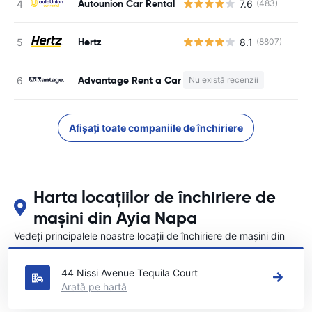
Autounion Car Rental
7.6
(483)
Nu
Hertz
8.1
(8807)
Nu
Advantage Rent a Car
Nu există recenzii
N
Afișați toate companiile de închiriere
Harta locațiilor de închiriere de
mașini din Ayia Napa
Vedeți principalele noastre locații de închiriere de mașini din
Ayia Napa
44 Nissi Avenue Tequila Court
Arată pe hartă