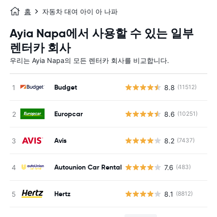
홈
자동차 대여 아이 아 나파
Ayia Napa에서 사용할 수 있는 일부
렌터카 회사
우리는 Ayia Napa의 모든 렌터카 회사를 비교합니다.
Budget
8.8
(11512)
사
Europcar
8.6
(10251)
사
Avis
8.2
(7437)
사
Autounion Car Rental
7.6
(483)
사
Hertz
8.1
(8812)
사