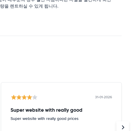
량을 렌트하실 수 있게 됩니다.
31-01-2026
Super website with really good
Super website with really good prices