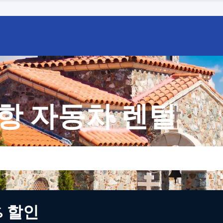
항 자동차 렌털
% 할인