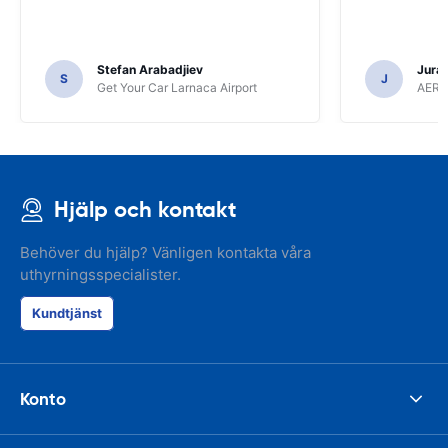
Stefan Arabadjiev
Juraj
S
J
Get Your Car Larnaca Airport
AERC
Hjälp och kontakt
Behöver du hjälp? Vänligen kontakta våra
uthyrningsspecialister.
Kundtjänst
Konto