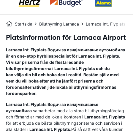
Startsida
Biluthyrning Larnaca
Larnaca Int. Flyplats
Platsinformation för Larnaca Airport
Larnaca Int. Flyplats
Водич за изнајмљивање аутомобила
är en one-stop hyrbilsspecialist för
Larnaca Int. Flyplats
.
Vi visar priserna från de flesta ledande
biluthyrningsfirmorna i
Larnaca Int. Flyplats
och du
kan välja din bil och boka den i realtid. Bestäm själv med
vem du vill boka efter att ha jämfört priserna och
fordonsalternativen j de lokala biluthyrningsfirmornas
fordonsparker.
Larnaca Int. Flyplats
Водич за изнајмљивање
аутомобила
samarbetar med alla stora biluthyrningsföretag
och förhandlar med de lokala kontoren i
Larnaca Int. Flyplats
för att erbjuda de bästa biluthyrningspriserna och servicen i
alla städer i
Larnaca Int. Flyplats
.På så sätt vet våra kunder