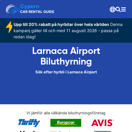
Cypern
CAR RENTAL GUIDE
Upp till 20% rabatt på hyrbilar över hela världen
Denna
kampanj gäller till och med 11 augusti 2026 - passa på
redan idag!
Larnaca Airport
Biluthyrning
Sök efter hyrbil i Larnaca Airport
Vi jämför alla välkända biluthyrningsföretag