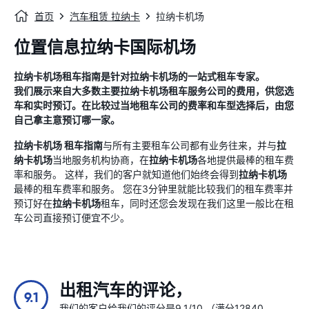
首页
汽车租赁 拉纳卡
拉纳卡机场
位置信息拉纳卡国际机场
拉纳卡机场
租车指南
是针对
拉纳卡机场
的一站式租车专家。
我们展示来自大多数主要
拉纳卡机场
租车服务公司的费用，供您选
车和实时预订。在比较过当地租车公司的费率和车型选择后，由您
自己拿主意预订哪一家。
拉纳卡机场
租车指南
与所有主要租车公司都有业务往来，并与
拉
纳卡机场
当地服务机构协商，在
拉纳卡机场
各地提供最棒的租车费
率和服务。 这样，我们的客户就知道他们始终会得到
拉纳卡机场
最棒的租车费率和服务。 您在3分钟里就能比较我们的租车费率并
预订好在
拉纳卡机场
租车，同时还您会发现在我们这里一般比在租
车公司直接预订便宜不少。
出租汽车的评论，
9.1
我们的客户给我们的评分是9.1/10 （满分12840