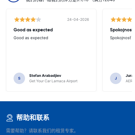
24-04-2026
Good as expected
Spokojnosť
Good as expected
Spokojnosť
Stefan Arabadjiev
Juraj
S
J
Get Your Car Larnaca Airport
AERC
帮助和联系
需要帮助？请联系我们的租赁专家。