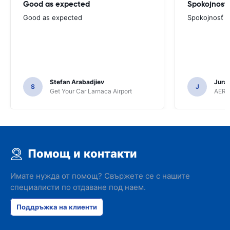
Good as expected
Spokojnosť
Good as expected
Spokojnosť
Stefan Arabadjiev
Juraj
S
J
Get Your Car Larnaca Airport
AERC
Помощ и контакти
Имате нужда от помощ? Свържете се с нашите
специалисти по отдаване под наем.
Поддръжка на клиенти