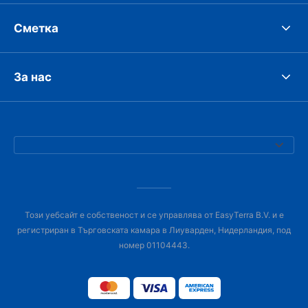
Сметка
За нас
Този уебсайт е собственост и се управлява от EasyTerra B.V. и е
регистриран в Търговската камара в Лиуварден, Нидерландия, под
номер 01104443.