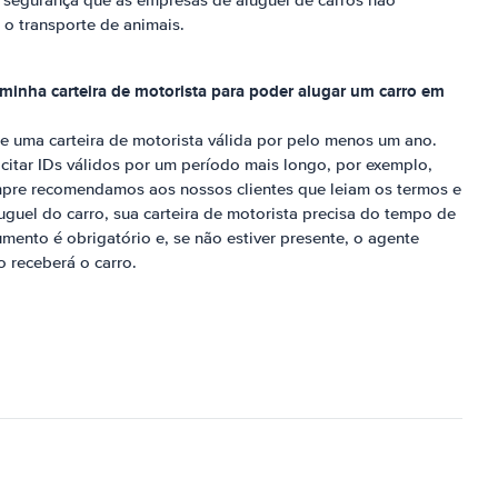
e segurança que as empresas de aluguel de carros não
 o transporte de animais.
minha carteira de motorista para poder alugar um carro em
e uma carteira de motorista válida por pelo menos um ano.
itar IDs válidos por um período mais longo, por exemplo,
mpre recomendamos aos nossos clientes que leiam os termos e
uel do carro, sua carteira de motorista precisa do tempo de
mento é obrigatório e, se não estiver presente, o agente
o receberá o carro.