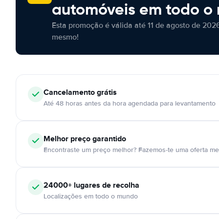
automóveis em todo o
Esta promoção é válida até 11 de agosto de 2026
mesmo!
Cancelamento
grátis
Até 48 horas antes da hora agendada para levantamento
Melhor preço garantido
Encontraste um preço melhor? Fazemos-te uma oferta mel
24000+
lugares de recolha
Localizações em todo o mundo