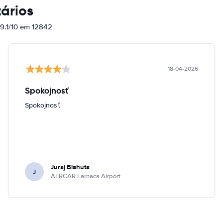
ários
 9.1/10 em 12842
18-04-2026
Spokojnosť
Spokojnosť
Juraj Blahuta
J
AERCAR Larnaca Airport