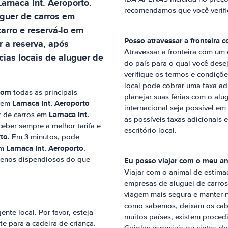
Larnaca Int. Aeroporto
.
recomendamos que você verifi
uguer de carros em
carro e reservá-lo em
Posso atravessar a fronteira 
 a reserva, após
Atravessar a fronteira com um 
ias locais de aluguer de
do país para o qual você deseja
verifique os termos e condiçõe
local pode cobrar uma taxa adi
 com
todas as principais
planejar suas férias com o alug
Larnaca Int. Aeroporto
s em
internacional seja possível em
Larnaca Int.
er de carros em
as possíveis taxas adicionais 
ceber sempre a melhor tarifa e
escritório local.
rto
. Em 3 minutos, pode
Larnaca Int. Aeroporto
em
,
enos dispendiosos do que
Eu posso viajar com o meu an
Viajar com o animal de estima
empresas de aluguel de carros
viagem mais segura e manter n
como sabemos, deixam os cabe
nte local. Por favor, esteja
muitos países, existem proced
te para a cadeira de criança.