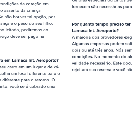
Gaiolas especiais ou cintos d
 condições da cotação em
fornecem são necessárias para
 o assento da criança
Se não houver tal opção, por
iança e o peso do seu filho.
Por quanto tempo preciso ter 
solicitada, pediremos ao
Larnaca Int. Aeroporto
?
rviço deve ser pago na
A maioria dos provedores exig
Algumas empresas podem solic
dois ou até três anos. Nós se
condições. No momento do alug
tro em
Larnaca Int. Aeroporto
?
validade necessário. Este docu
 seu carro em um lugar e deixá-
rejeitará sua reserva e você nã
scolha um local diferente para o
diferente para o retorno. O
tanto, você será cobrado uma