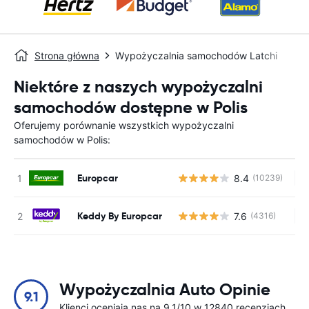
Strona główna
Wypożyczalnia samochodów Latchi
Niektóre z naszych wypożyczalni
samochodów dostępne w Polis
Oferujemy porównanie wszystkich wypożyczalni
samochodów w Polis:
Europcar
8.4
(10239)
Br
Keddy By Europcar
7.6
(4316)
Br
Wypożyczalnia Auto Opinie
9.1
Klienci oceniają nas na 9.1/10 w 12840 recenzjach