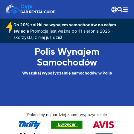
Cypr
CAR RENTAL GUIDE
Do 20% zniżki na wynajem samochodów na całym
świecie
Promocja jest ważna do 11 sierpnia 2026 -
skorzystaj z niej już dziś!
Polis Wynajem
Samochodów
Wyszukaj wypożyczalnię samochodów w Polis
Polecamy najbardziej znane wypożyczalnie