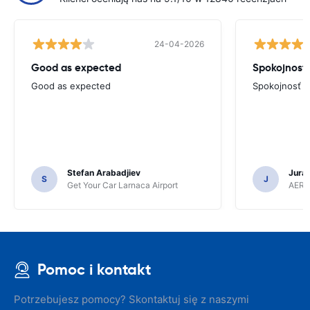
24-04-2026
Good as expected
Spokojnosť
Good as expected
Spokojnosť
Stefan Arabadjiev
Juraj
S
J
Get Your Car Larnaca Airport
AERC
Pomoc i kontakt
Potrzebujesz pomocy? Skontaktuj się z naszymi