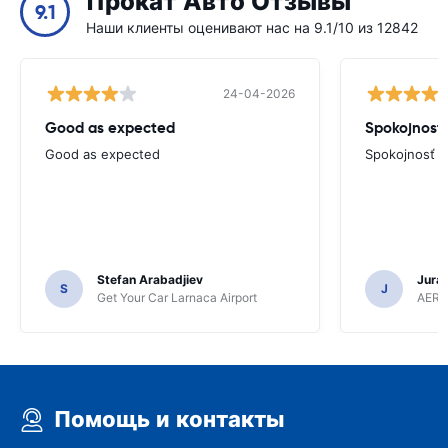
Прокат Авто Отзывы
9.1
Наши клиенты оценивают нас на 9.1/10 из 12842
24-04-2026
Good as expected
Spokojnosť
Good as expected
Spokojnosť
Stefan Arabadjiev
Juraj
S
J
Get Your Car Larnaca Airport
AERC
Помощь и контакты