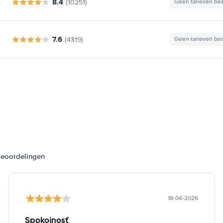
8.4
(10251)
Geen tarieven be
7.6
(4319)
Geen tarieven be
beoordelingen
18-04-2026
Spokojnosť