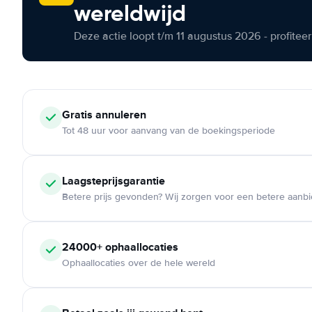
wereldwijd
Deze actie loopt t/m 11 augustus 2026 - profite
Gratis annuleren
Tot 48 uur voor aanvang van de boekingsperiode
Laagsteprijsgarantie
Betere prijs gevonden? Wij zorgen voor een betere aanb
24000+ ophaallocaties
Ophaallocaties over de hele wereld