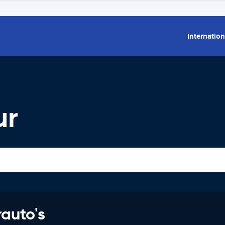
Internation
ur
rauto's