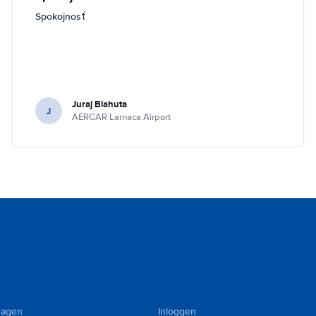
Spokojnosť
Juraj Blahuta
J
AERCAR Larnaca Airport
ragen
Inloggen