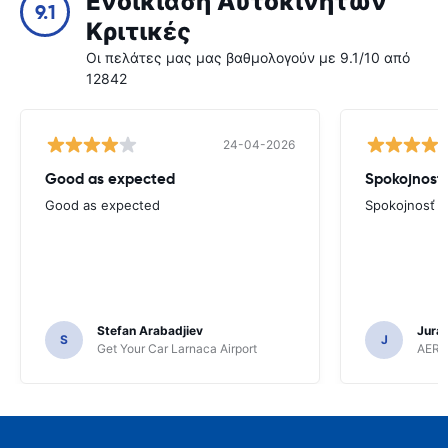
Ενοικίαση Αυτοκινήτων
9.1
Κριτικές
Οι πελάτες μας μας βαθμολογούν με 9.1/10 από
12842
24-04-2026
Good as expected
Spokojnosť
Good as expected
Spokojnosť
Stefan Arabadjiev
Juraj
S
J
Get Your Car Larnaca Airport
AERC